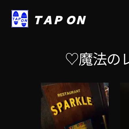
ＴＡＰ ＯＮ
♡魔法の